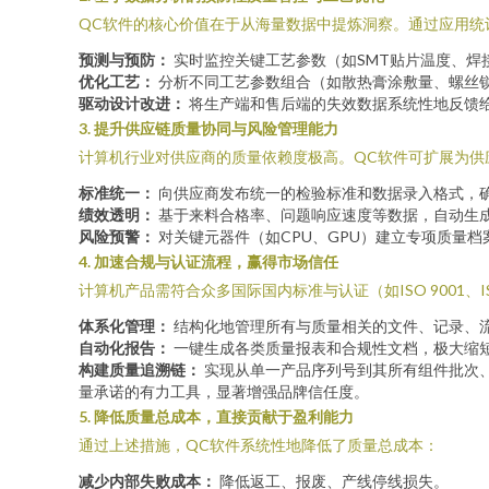
QC软件的核心价值在于从海量数据中提炼洞察。通过应用统计
预测与预防：
实时监控关键工艺参数（如SMT贴片温度、焊
优化工艺：
分析不同工艺参数组合（如散热膏涂敷量、螺丝
驱动设计改进：
将生产端和售后端的失效数据系统性地反馈给
3. 提升供应链质量协同与风险管理能力
计算机行业对供应商的质量依赖度极高。QC软件可扩展为供
标准统一：
向供应商发布统一的检验标准和数据录入格式，
绩效透明：
基于来料合格率、问题响应速度等数据，自动生
风险预警：
对关键元器件（如CPU、GPU）建立专项质量
4. 加速合规与认证流程，赢得市场信任
计算机产品需符合众多国际国内标准与认证（如ISO 9001、IS
体系化管理：
结构化地管理所有与质量相关的文件、记录、
自动化报告：
一键生成各类质量报表和合规性文档，极大缩
构建质量追溯链：
实现从单一产品序列号到其所有组件批次
量承诺的有力工具，显著增强品牌信任度。
5. 降低质量总成本，直接贡献于盈利能力
通过上述措施，QC软件系统性地降低了质量总成本：
减少内部失败成本：
降低返工、报废、产线停线损失。