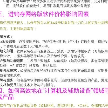
请求试用与演示
：绝大多数正规供应商都提供免费试用期。充分利用
用，测试软件的稳定性、易用性和是否满足实际业务场景。
三、进销存网络版软件价格影响因素
格范围波动较大，从每年数百元的SaaS基础版到数十万以上的定制化部
均有。主要影响因素有：
署方式
：
aaS/云部署
：通常按用户数、功能模块和时长（年/月）订阅付费，初始投
，年费在几百至数千元/用户不等。
地化部署
：软件安装在自有服务器上，涉及一次性软件授权费（可能按用
模块计）、服务器等硬件成本以及后续维护费，总价较高。
户数与功能范围
：并发用户数越多，功能模块（如高级报表、多仓库管理
动端、API接口等）越复杂，价格越高。
制开发需求
：如需深度适配特定行业流程或与企业现有系统集成，定制开
显著增加成本。
牌与服务
：知名品牌软件价格通常更高，但往往伴随更稳定的产品、更完
文档和更及时的技术支持与培训服务。
四、如何高效地在“计算机及辅助设备”领域
找产品
软件与计算机及辅助设备（如扫码枪、票据打印机、POS机、仓储PDA