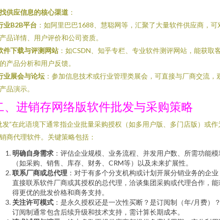
找供应信息的核心渠道
：
行业B2B平台
：如阿里巴巴1688、慧聪网等，汇聚了大量软件供应商，可
产品详情、用户评价和公司资质。
软件下载与评测网站
：如CSDN、知乎专栏、专业软件测评网站，能获取
的产品分析和用户反馈。
行业展会与论坛
：参加信息技术或行业管理类展会，可直接与厂商交流，
产品演示。
二、进销存网络版软件批发与采购策略
批发”在此语境下通常指企业批量采购授权（如多用户版、多门店版）或作
销商代理软件。关键策略包括：
明确自身需求
：评估企业规模、业务流程、并发用户数、所需功能模
（如采购、销售、库存、财务、CRM等）以及未来扩展性。
联系厂商或总代理
：对于有多个分支机构或计划开展分销业务的企业
直接联系软件厂商或其授权的总代理，洽谈集团采购或代理合作，能
得更优的批发价格和商务支持。
关注许可模式
：是永久授权还是一次性买断？是订阅制（年/月费）
订阅制通常包含后续升级和技术支持，需计算长期成本。